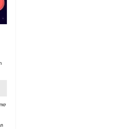
h
 mơ
ạn