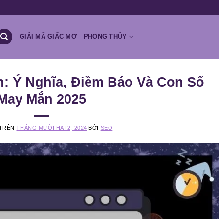
GIẢI MÃ GIẤC MƠ
PHONG THỦY
: Ý Nghĩa, Điềm Báo Và Con Số
May Mắn 2025
 TRÊN
THÁNG MƯỜI HAI 2, 2024
BỞI
SEO