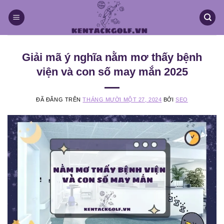
Chuyển
đến
nội
dung
Giải mã ý nghĩa nằm mơ thấy bệnh
viện và con số may mắn 2025
ĐÃ ĐĂNG TRÊN
THÁNG MƯỜI MỘT 27, 2024
BỞI
SEO