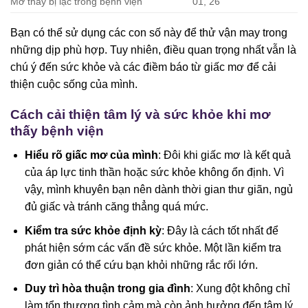
Mơ thấy bị lạc trong bệnh viện
01, 26
Bạn có thể sử dụng các con số này để thử vận may trong
những dịp phù hợp. Tuy nhiên, điều quan trọng nhất vẫn là
chú ý đến sức khỏe và các điềm báo từ giấc mơ để cải
thiện cuộc sống của mình.
Cách cải thiện tâm lý và sức khỏe khi mơ
thấy bệnh viện
Hiểu rõ giấc mơ của mình
: Đôi khi giấc mơ là kết quả
của áp lực tinh thần hoặc sức khỏe không ổn định. Vì
vậy, mình khuyên bạn nên dành thời gian thư giãn, ngủ
đủ giấc và tránh căng thẳng quá mức.
Kiểm tra sức khỏe định kỳ
: Đây là cách tốt nhất để
phát hiện sớm các vấn đề sức khỏe. Một lần kiểm tra
đơn giản có thể cứu bạn khỏi những rắc rối lớn.
Duy trì hòa thuận trong gia đình
: Xung đột không chỉ
làm tổn thương tình cảm mà còn ảnh hưởng đến tâm lý