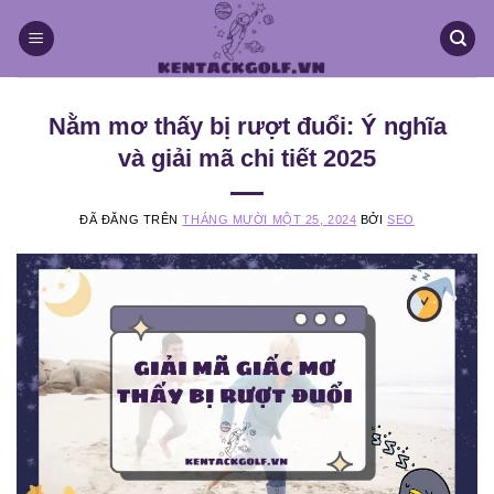
Chuyển
đến
nội
dung
Nằm mơ thấy bị rượt đuổi: Ý nghĩa
và giải mã chi tiết 2025
ĐÃ ĐĂNG TRÊN
THÁNG MƯỜI MỘT 25, 2024
BỞI
SEO