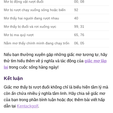
Mơ bị động vật rượt đuổi
00, 08
Mơ bị rượt chạy xuống sông hoặc biển
92
Mơ thấy hai người đang rượt nhau
40
Mơ thấy bị đuổi và rơi xuống vực
99, 31
Mơ bị ma quỷ rượt
65, 76
Nằm mơ thấy chính mình đang chạy trốn
06, 05
Nếu bạn thường xuyên gặp những giấc mơ tương tự, hãy
thử tìm hiểu thêm về ý nghĩa và tác động của
giấc mơ lặp
lại
trong cuộc sống hàng ngày!
Kết luận
Giấc mơ thấy bị rượt đuổi không chỉ là biểu hiện tâm lý mà
còn ẩn chứa nhiều ý nghĩa tâm linh. Hãy chia sẻ giấc mơ
của bạn trong phần bình luận hoặc đọc thêm bài viết hấp
dẫn tại
Kentackgolf
.