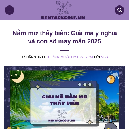
Chuyển
đến
nội
dung
Nằm mơ thấy biển: Giải mã ý nghĩa
và con số may mắn 2025
ĐÃ ĐĂNG TRÊN
THÁNG MƯỜI MỘT 29, 2024
BỞI
SEO