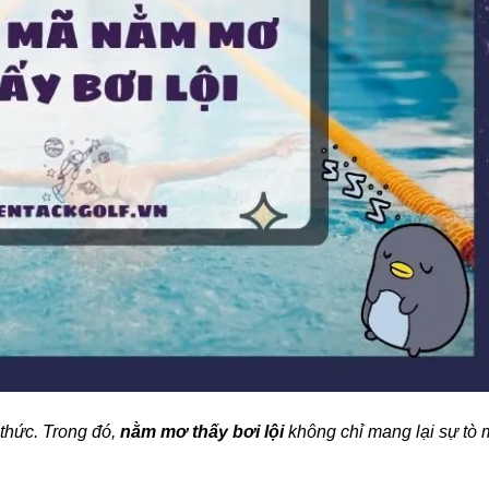
 thức. Trong đó,
nằm mơ thấy bơi lội
không chỉ mang lại sự tò 