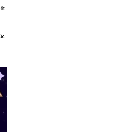
hết
c
xúc