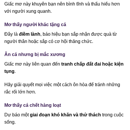
Giấc mơ này khuyên bạn nên bình tĩnh và thấu hiểu hơn
với người xung quanh.
Mơ thấy người khác tặng cá
Đây là
điềm lành
, báo hiệu bạn sắp nhận được quà từ
người thân hoặc sắp có cơ hội thăng chức.
Ăn cá nhưng bị mắc xương
Giấc mơ này liên quan đến
tranh chấp đất đai hoặc kiện
tụng
.
Hãy giải quyết mọi việc một cách ôn hòa để tránh những
rắc rối lớn hơn.
Mơ thấy cá chết hàng loạt
Dự báo một
giai đoạn khó khăn và thử thách
trong cuộc
sống.