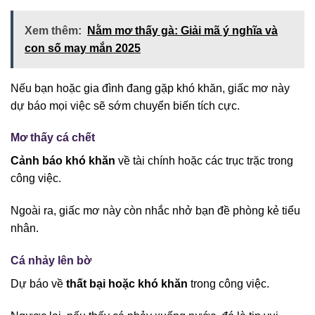
Xem thêm:
Nằm mơ thấy gà: Giải mã ý nghĩa và
con số may mắn 2025
Nếu bạn hoặc gia đình đang gặp khó khăn, giấc mơ này
dự báo mọi việc sẽ sớm chuyển biến tích cực.
Mơ thấy cá chết
Cảnh báo khó khăn
về tài chính hoặc các trục trặc trong
công việc.
Ngoài ra, giấc mơ này còn nhắc nhở bạn đề phòng kẻ tiểu
nhân.
Cá nhảy lên bờ
Dự báo về
thất bại hoặc khó khăn
trong công việc.