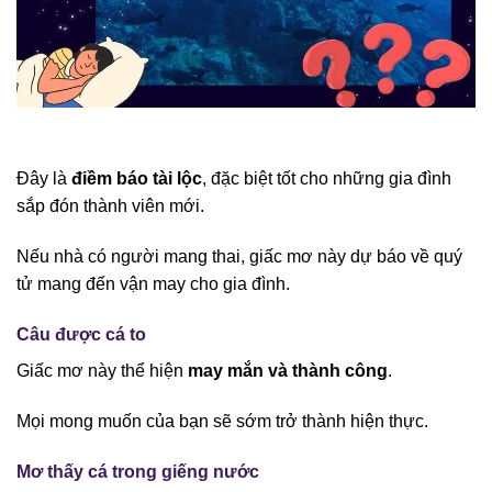
Đây là
điềm báo tài lộc
, đặc biệt tốt cho những gia đình
sắp đón thành viên mới.
Nếu nhà có người mang thai, giấc mơ này dự báo về quý
tử mang đến vận may cho gia đình.
Câu được cá to
Giấc mơ này thể hiện
may mắn và thành công
.
Mọi mong muốn của bạn sẽ sớm trở thành hiện thực.
Mơ thấy cá trong giếng nước