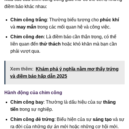
điềm báo khác nhau:
Chim công trắng
: Thường biểu tượng cho
phúc khí
và
may mắn
trong các mối quan hệ và công việc.
Chim công đen
: Là điềm báo cần thận trọng, có thể
liên quan đến
thử thách
hoặc khó khăn mà bạn cần
phải vượt qua.
Xem thêm:
Khám phá ý nghĩa nằm mơ thấy trứng
và điềm báo hấp dẫn 2025
Hành động của chim công
Chim công bay
: Thường là dấu hiệu của sự
thăng
tiến
trong sự nghiệp.
Chim công đẻ trứng
: Biểu hiện của sự
sáng tạo
và sự
ra đời của những dự án mới hoặc những cơ hội mới.