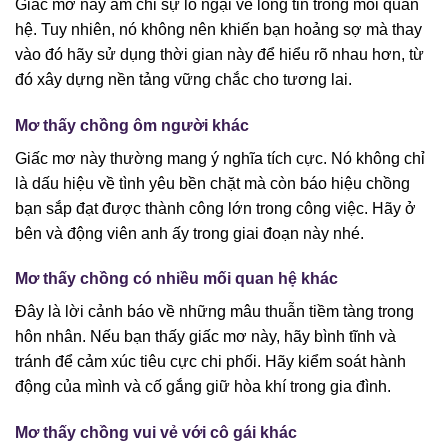
Giấc mơ này ám chỉ sự lo ngại về lòng tin trong mối quan
hệ. Tuy nhiên, nó không nên khiến bạn hoảng sợ mà thay
vào đó hãy sử dụng thời gian này để hiểu rõ nhau hơn, từ
đó xây dựng nền tảng vững chắc cho tương lai.
Mơ thấy chồng ôm người khác
Giấc mơ này thường mang ý nghĩa tích cực. Nó không chỉ
là dấu hiệu về tình yêu bền chặt mà còn báo hiệu chồng
bạn sắp đạt được thành công lớn trong công việc. Hãy ở
bên và động viên anh ấy trong giai đoạn này nhé.
Mơ thấy chồng có nhiều mối quan hệ khác
Đây là lời cảnh báo về những mâu thuẫn tiềm tàng trong
hôn nhân. Nếu bạn thấy giấc mơ này, hãy bình tĩnh và
tránh để cảm xúc tiêu cực chi phối. Hãy kiểm soát hành
động của mình và cố gắng giữ hòa khí trong gia đình.
Mơ thấy chồng vui vẻ với cô gái khác