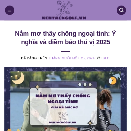
Chuyển
đến
nội
dung
Nằm mơ thấy chồng ngoại tình: Ý
nghĩa và điềm báo thú vị 2025
ĐÃ ĐĂNG TRÊN
THÁNG MƯỜI MỘT 25, 2024
BỞI
SEO