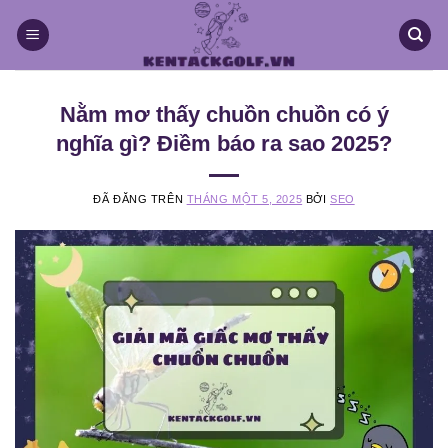
Chuyển
đến
nội
dung
Nằm mơ thấy chuồn chuồn có ý
nghĩa gì? Điềm báo ra sao 2025?
ĐÃ ĐĂNG TRÊN
THÁNG MỘT 5, 2025
BỞI
SEO