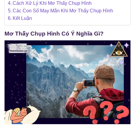
Cách Xử Lý Khi Mơ Thấy Chụp Hình
Các Con Số May Mắn Khi Mơ Thấy Chụp Hình
Kết Luận
Mơ Thấy Chụp Hình Có Ý Nghĩa Gì?