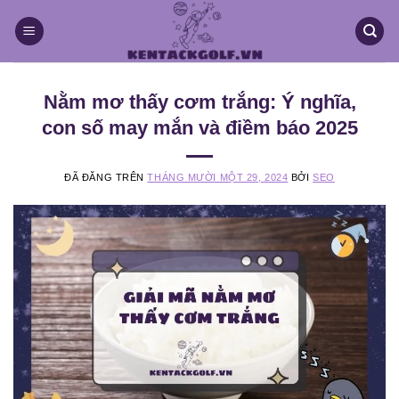
Chuyển
đến
nội
dung
Nằm mơ thấy cơm trắng: Ý nghĩa,
con số may mắn và điềm báo 2025
ĐÃ ĐĂNG TRÊN
THÁNG MƯỜI MỘT 29, 2024
BỞI
SEO