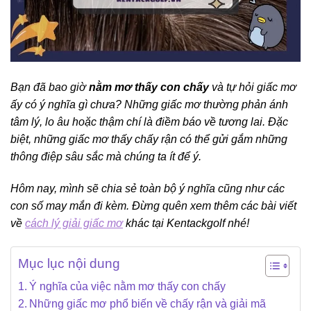
Bạn đã bao giờ
nằm mơ thấy con chấy
và tự hỏi giấc mơ
ấy có ý nghĩa gì chưa? Những giấc mơ thường phản ánh
tâm lý, lo âu hoặc thậm chí là điềm báo về tương lai. Đặc
biệt, những giấc mơ thấy chấy rận có thể gửi gắm những
thông điệp sâu sắc mà chúng ta ít để ý.
Hôm nay, mình sẽ chia sẻ toàn bộ ý nghĩa cũng như các
con số may mắn đi kèm. Đừng quên xem thêm các bài viết
về
cách lý giải giấc mơ
khác tại Kentackgolf nhé!
Mục lục nội dung
Ý nghĩa của việc nằm mơ thấy con chấy
Những giấc mơ phổ biến về chấy rận và giải mã