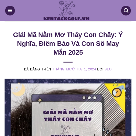
Chuyển
đến
nội
dung
Giải Mã Nằm Mơ Thấy Con Chấy: Ý
Nghĩa, Điềm Báo Và Con Số May
Mắn 2025
ĐÃ ĐĂNG TRÊN
THÁNG MƯỜI HAI 1, 2024
BỞI
SEO