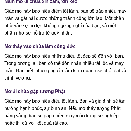
Nằm mơ đi chùa xin xăm, xin keo
Giấc mơ này báo hiệu điềm tốt lành, bạn sẽ gặp nhiều may
mắn và gặt hái được những thành công lớn lao. Một phần
nhờ vào sự nỗ lực không ngừng nghỉ của bạn, và một
phần nhờ sự hỗ trợ từ quý nhân.
Mơ thấy vào chùa làm công đức
Giấc mơ này báo hiệu những điều tốt đẹp sẽ đến với bạn.
Trong tương lai, bạn có thể đón nhận nhiều tài lộc và may
mắn. Đặc biệt, những người làm kinh doanh sẽ phát đạt và
thịnh vượng.
Mơ đi chùa gặp tượng Phật
Giấc mơ này báo hiệu điều tốt lành. Bạn và gia đình sẽ tận
hưởng hạnh phúc, sự bình an. Nếu mơ thấy tượng Phật
bằng vàng, bạn sẽ gặp nhiều may mắn trong sự nghiệp
hoặc thi cử với kết quả rất cao.