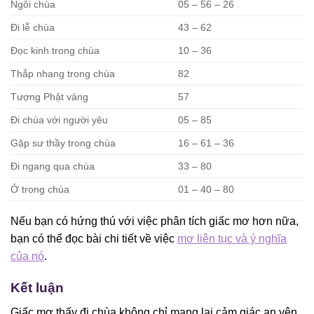
Ngôi chùa
05 – 56 – 26
Đi lễ chùa
43 – 62
Đọc kinh trong chùa
10 – 36
Thắp nhang trong chùa
82
Tượng Phật vàng
57
Đi chùa với người yêu
05 – 85
Gặp sư thầy trong chùa
16 – 61 – 36
Đi ngang qua chùa
33 – 80
Ở trong chùa
01 – 40 – 80
Nếu bạn có hứng thú với việc phân tích giấc mơ hơn nữa,
bạn có thể đọc bài chi tiết về việc
mơ liên tục và ý nghĩa
của nó
.
Kết luận
Giấc mơ thấy đi chùa không chỉ mang lại cảm giác an yên