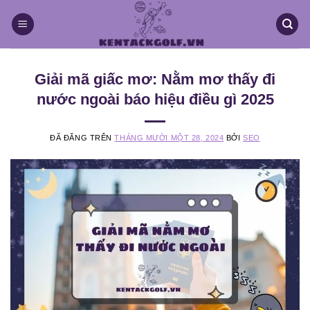
Chuyển
đến
nội
dung
Giải mã giấc mơ: Nằm mơ thấy đi
nước ngoài báo hiệu điều gì 2025
ĐÃ ĐĂNG TRÊN
THÁNG MƯỜI MỘT 28, 2024
BỞI
SEO