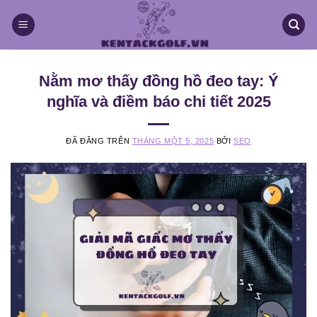
Chuyển
đến
nội
dung
Nằm mơ thấy đồng hồ đeo tay: Ý
nghĩa và điềm báo chi tiết 2025
ĐÃ ĐĂNG TRÊN
THÁNG MỘT 5, 2025
BỞI
SEO