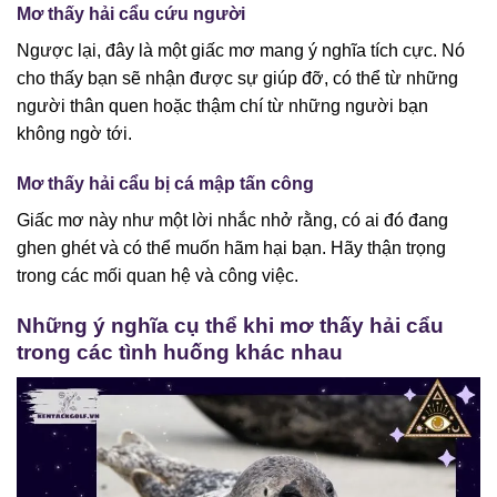
Mơ thấy hải cẩu cứu người
Ngược lại, đây là một giấc mơ mang ý nghĩa tích cực. Nó
cho thấy bạn sẽ nhận được sự giúp đỡ, có thể từ những
người thân quen hoặc thậm chí từ những người bạn
không ngờ tới.
Mơ thấy hải cẩu bị cá mập tấn công
Giấc mơ này như một lời nhắc nhở rằng, có ai đó đang
ghen ghét và có thể muốn hãm hại bạn. Hãy thận trọng
trong các mối quan hệ và công việc.
Những ý nghĩa cụ thể khi mơ thấy hải cẩu
trong các tình huống khác nhau