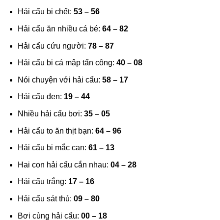
Hải cẩu bị chết:
53 – 56
Hải cẩu ăn nhiều cá bé:
64 – 82
Hải cẩu cứu người:
78 – 87
Hải cẩu bị cá mập tấn công:
40 – 08
Nói chuyện với hải cẩu:
58 – 17
Hải cẩu đen:
19 – 44
Nhiều hải cẩu bơi:
35 – 05
Hải cẩu to ăn thịt bạn:
64 – 96
Hải cẩu bị mắc cạn:
61 – 13
Hai con hải cẩu cắn nhau:
04 – 28
Hải cẩu trắng:
17 – 16
Hải cẩu sát thủ:
09 – 80
Bơi cùng hải cẩu:
00 – 18