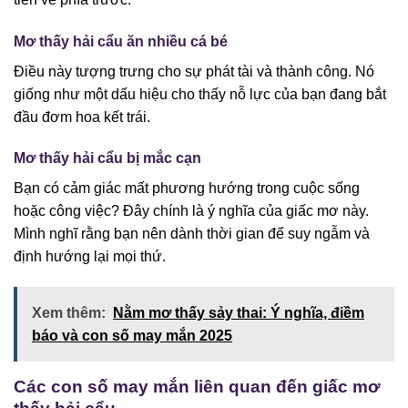
Mơ thấy hải cẩu ăn nhiều cá bé
Điều này tượng trưng cho sự phát tài và thành công. Nó
giống như một dấu hiệu cho thấy nỗ lực của bạn đang bắt
đầu đơm hoa kết trái.
Mơ thấy hải cẩu bị mắc cạn
Bạn có cảm giác mất phương hướng trong cuộc sống
hoặc công việc? Đây chính là ý nghĩa của giấc mơ này.
Mình nghĩ rằng bạn nên dành thời gian để suy ngẫm và
định hướng lại mọi thứ.
Xem thêm:
Nằm mơ thấy sảy thai: Ý nghĩa, điềm
báo và con số may mắn 2025
Các con số may mắn liên quan đến giấc mơ