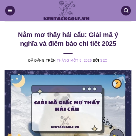
Chuyển
đến
nội
dung
Nằm mơ thấy hải cẩu: Giải mã ý
nghĩa và điềm báo chi tiết 2025
ĐÃ ĐĂNG TRÊN
THÁNG MỘT 5, 2025
BỞI
SEO