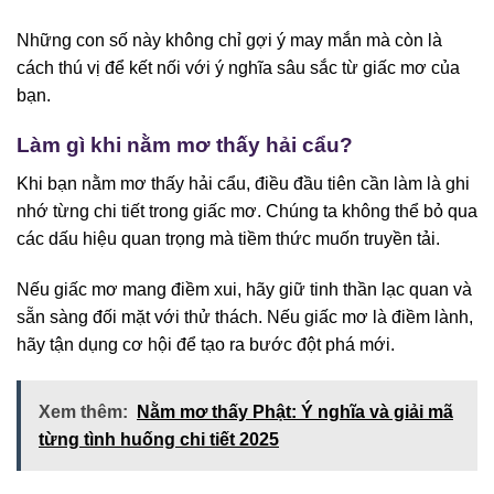
Những con số này không chỉ gợi ý may mắn mà còn là
cách thú vị để kết nối với ý nghĩa sâu sắc từ giấc mơ của
bạn.
Làm gì khi nằm mơ thấy hải cẩu?
Khi bạn nằm mơ thấy hải cẩu, điều đầu tiên cần làm là ghi
nhớ từng chi tiết trong giấc mơ. Chúng ta không thể bỏ qua
các dấu hiệu quan trọng mà tiềm thức muốn truyền tải.
Nếu giấc mơ mang điềm xui, hãy giữ tinh thần lạc quan và
sẵn sàng đối mặt với thử thách. Nếu giấc mơ là điềm lành,
hãy tận dụng cơ hội để tạo ra bước đột phá mới.
Xem thêm:
Nằm mơ thấy Phật: Ý nghĩa và giải mã
từng tình huống chi tiết 2025