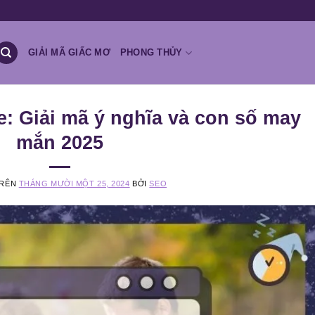
GIẢI MÃ GIẤC MƠ
PHONG THỦY
: Giải mã ý nghĩa và con số may
mắn 2025
TRÊN
THÁNG MƯỜI MỘT 25, 2024
BỞI
SEO