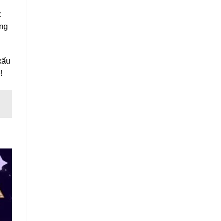
c
ông
xấu
!