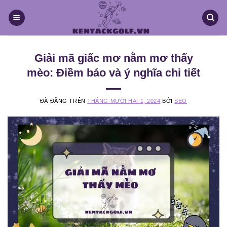
Chuyển
đến
nội
dung
Giải mã giấc mơ nằm mơ thấy
mèo: Điềm báo và ý nghĩa chi tiết
ĐÃ ĐĂNG TRÊN
THÁNG MƯỜI HAI 1, 2024
BỞI
SEO