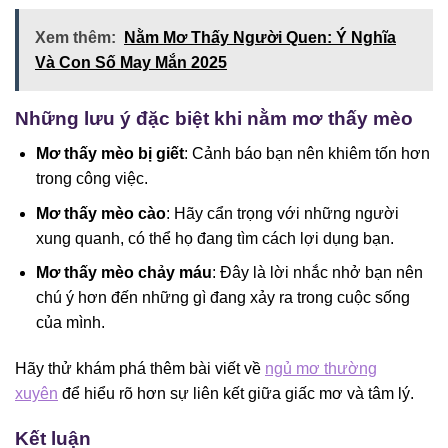
Xem thêm:
Nằm Mơ Thấy Người Quen: Ý Nghĩa
Và Con Số May Mắn 2025
Những lưu ý đặc biệt khi nằm mơ thấy mèo
Mơ thấy mèo bị giết
: Cảnh báo bạn nên khiêm tốn hơn
trong công việc.
Mơ thấy mèo cào
: Hãy cẩn trọng với những người
xung quanh, có thể họ đang tìm cách lợi dụng bạn.
Mơ thấy mèo chảy máu
: Đây là lời nhắc nhở bạn nên
chú ý hơn đến những gì đang xảy ra trong cuộc sống
của mình.
Hãy thử khám phá thêm bài viết về
ngủ mơ thường
xuyên
để hiểu rõ hơn sự liên kết giữa giấc mơ và tâm lý.
Kết luận