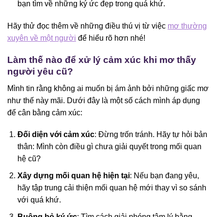
bạn tìm về những ký ức đẹp trong quá khứ.
Hãy thử đọc thêm về những điều thú vị từ việc
mơ thường
xuyên về một người
để hiểu rõ hơn nhé!
Làm thế nào để xử lý cảm xúc khi mơ thấy
người yêu cũ?
Mình tin rằng không ai muốn bị ám ảnh bởi những giấc mơ
như thế này mãi. Dưới đây là một số cách mình áp dụng
để cân bằng cảm xúc:
Đối diện với cảm xúc
: Đừng trốn tránh. Hãy tự hỏi bản
thân: Mình còn điều gì chưa giải quyết trong mối quan
hệ cũ?
Xây dựng mối quan hệ hiện tại
: Nếu bạn đang yêu,
hãy tập trung cải thiện mối quan hệ mới thay vì so sánh
với quá khứ.
Buông bỏ ký ức
: Tìm cách giải phóng tâm lý bằng