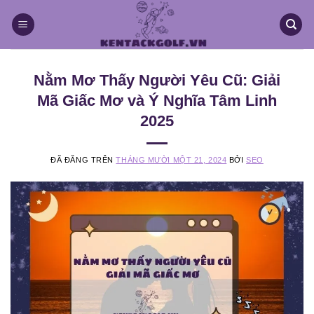
Chuyển
đến
nội
dung
Nằm Mơ Thấy Người Yêu Cũ: Giải
Mã Giấc Mơ và Ý Nghĩa Tâm Linh
2025
ĐÃ ĐĂNG TRÊN
THÁNG MƯỜI MỘT 21, 2024
BỞI
SEO