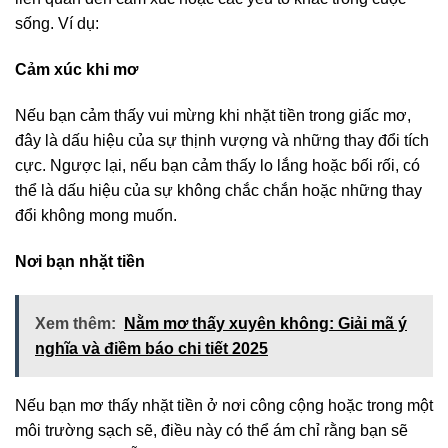
sống. Ví dụ:
Cảm xúc khi mơ
Nếu bạn cảm thấy vui mừng khi nhặt tiền trong giấc mơ,
đây là dấu hiệu của sự thịnh vượng và những thay đổi tích
cực. Ngược lại, nếu bạn cảm thấy lo lắng hoặc bối rối, có
thể là dấu hiệu của sự không chắc chắn hoặc những thay
đổi không mong muốn.
Nơi bạn nhặt tiền
Xem thêm:
Nằm mơ thấy xuyên không: Giải mã ý
nghĩa và điềm báo chi tiết 2025
Nếu bạn mơ thấy nhặt tiền ở nơi công cộng hoặc trong một
môi trường sạch sẽ, điều này có thể ám chỉ rằng bạn sẽ