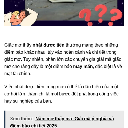
Giấc mơ thấy
nhặt được tiền
thường mang theo những
điềm báo khác nhau, tùy vào hoàn cảnh và chi tiết trong
giấc mơ. Tuy nhiên, phần lớn các chuyên gia giải mã giấc
mơ cho rằng đây là một điềm báo
may mắn
, đặc biệt là về
mặt tài chính.
Việc nhặt được tiền trong mơ có thể là dấu hiệu của một
cơ hội lớn, thậm chí là một bước đột phá trong công việc
hay sự nghiệp của bạn.
Xem thêm:
Nằm mơ thấy ma: Giải mã ý nghĩa và
điềm báo chi tiết 2025