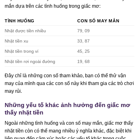
mắn dựa trên các tình huống trong giấc mơ:
TÌNH HUỐNG
CON SỐ MAY MẮN
Nhặt được tiền nhiều
79, 09
Nhặt tiền xu
33, 87
Nhặt tiền trong ví
45, 25
Nhặt tiền rơi ngoài đường
19, 68
Đây chỉ là những con số tham khảo, bạn có thể thử vận
may của mình qua các con số này khi tham gia các trò chơi
may rủi.
Những yếu tố khác ảnh hưởng đến giấc mơ
thấy nhặt tiền
Ngoài những tình huống và con số may mắn, giấc mơ thấy
nhặt tiền còn có thể mang nhiều ý nghĩa khác, đặc biệt khi
liên quan đến cảm xúc hoặc các yếu tố khác trong cuộc