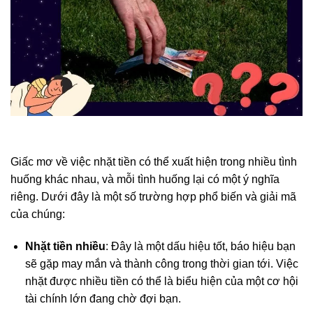
Giấc mơ về việc nhặt tiền có thể xuất hiện trong nhiều tình
huống khác nhau, và mỗi tình huống lại có một ý nghĩa
riêng. Dưới đây là một số trường hợp phổ biến và giải mã
của chúng:
Nhặt tiền nhiều
: Đây là một dấu hiệu tốt, báo hiệu bạn
sẽ gặp may mắn và thành công trong thời gian tới. Việc
nhặt được nhiều tiền có thể là biểu hiện của một cơ hội
tài chính lớn đang chờ đợi bạn.