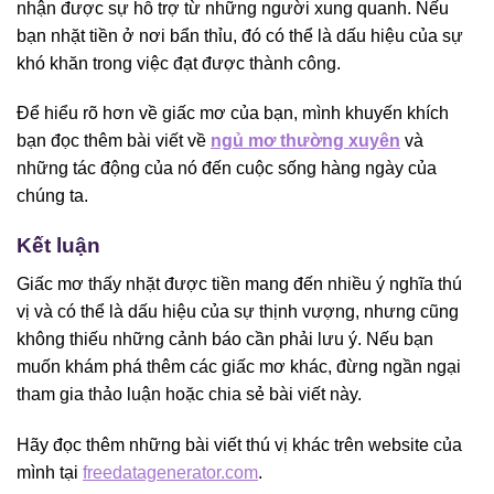
nhận được sự hỗ trợ từ những người xung quanh. Nếu
bạn nhặt tiền ở nơi bẩn thỉu, đó có thể là dấu hiệu của sự
khó khăn trong việc đạt được thành công.
Để hiểu rõ hơn về giấc mơ của bạn, mình khuyến khích
bạn đọc thêm bài viết về
ngủ mơ thường xuyên
và
những tác động của nó đến cuộc sống hàng ngày của
chúng ta.
Kết luận
Giấc mơ thấy nhặt được tiền mang đến nhiều ý nghĩa thú
vị và có thể là dấu hiệu của sự thịnh vượng, nhưng cũng
không thiếu những cảnh báo cần phải lưu ý. Nếu bạn
muốn khám phá thêm các giấc mơ khác, đừng ngần ngại
tham gia thảo luận hoặc chia sẻ bài viết này.
Hãy đọc thêm những bài viết thú vị khác trên website của
mình tại
freedatagenerator.com
.