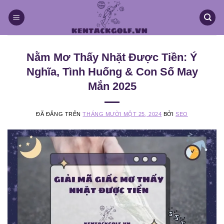
Chuyển
đến
nội
dung
Nằm Mơ Thấy Nhặt Được Tiền: Ý
Nghĩa, Tình Huống & Con Số May
Mắn 2025
ĐÃ ĐĂNG TRÊN
THÁNG MƯỜI MỘT 25, 2024
BỞI
SEO