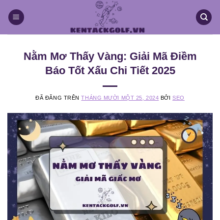
Chuyển
đến
nội
dung
Nằm Mơ Thấy Vàng: Giải Mã Điềm
Báo Tốt Xấu Chi Tiết 2025
ĐÃ ĐĂNG TRÊN
THÁNG MƯỜI MỘT 25, 2024
BỞI
SEO