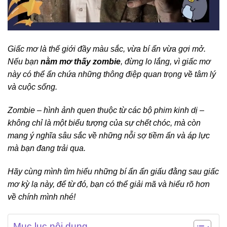
Giấc mơ là thế giới đầy màu sắc, vừa bí ẩn vừa gợi mở.
Nếu bạn
nằm mơ thấy zombie
, đừng lo lắng, vì giấc mơ
này có thể ẩn chứa những thông điệp quan trọng về tâm lý
và cuộc sống.
Zombie – hình ảnh quen thuộc từ các bộ phim kinh dị –
không chỉ là một biểu tượng của sự chết chóc, mà còn
mang ý nghĩa sâu sắc về những nỗi sợ tiềm ẩn và áp lực
mà bạn đang trải qua.
Hãy cùng mình tìm hiểu những bí ẩn ẩn giấu đằng sau giấc
mơ kỳ lạ này, để từ đó, bạn có thể giải mã và hiểu rõ hơn
về chính mình nhé!
Mục lục nội dung