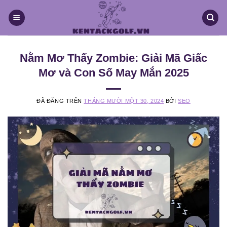
Chuyển
đến
nội
dung
Nằm Mơ Thấy Zombie: Giải Mã Giấc
Mơ và Con Số May Mắn 2025
ĐÃ ĐĂNG TRÊN
THÁNG MƯỜI MỘT 30, 2024
BỞI
SEO