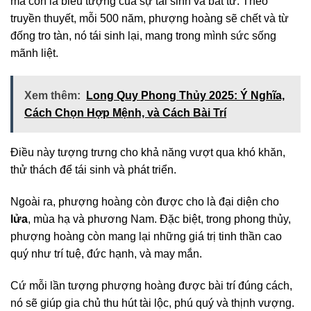
mà còn là biểu tượng của sự tái sinh và bất tử. Theo
truyền thuyết, mỗi 500 năm, phượng hoàng sẽ chết và từ
đống tro tàn, nó tái sinh lại, mang trong mình sức sống
mãnh liệt.
Xem thêm:
Long Quy Phong Thủy 2025: Ý Nghĩa,
Cách Chọn Hợp Mệnh, và Cách Bài Trí
Điều này tượng trưng cho khả năng vượt qua khó khăn,
thử thách để tái sinh và phát triển.
Ngoài ra, phượng hoàng còn được cho là đại diện cho
lửa
, mùa hạ và phương Nam. Đặc biệt, trong phong thủy,
phượng hoàng còn mang lại những giá trị tinh thần cao
quý như trí tuệ, đức hạnh, và may mắn.
Cứ mỗi lần tượng phượng hoàng được bài trí đúng cách,
nó sẽ giúp gia chủ thu hút tài lộc, phú quý và thịnh vượng.