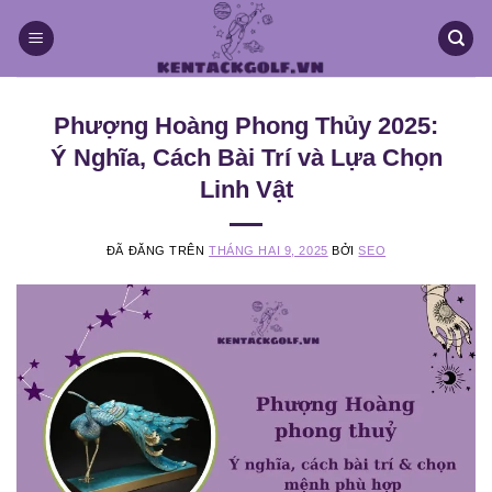
Chuyển
đến
nội
dung
Phượng Hoàng Phong Thủy 2025:
Ý Nghĩa, Cách Bài Trí và Lựa Chọn
Linh Vật
ĐÃ ĐĂNG TRÊN
THÁNG HAI 9, 2025
BỞI
SEO