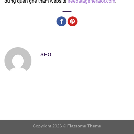
đừng quên ghé thăm website
freedatagenerator.com
.
SEO
Copyright 2026 ©
Flatsome Theme