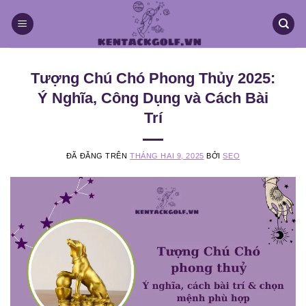
Chuyển
đến
nội
dung
Tượng Chú Chó Phong Thủy 2025:
Ý Nghĩa, Công Dụng và Cách Bài
Trí
ĐÃ ĐĂNG TRÊN
THÁNG HAI 9, 2025
BỞI
SEO