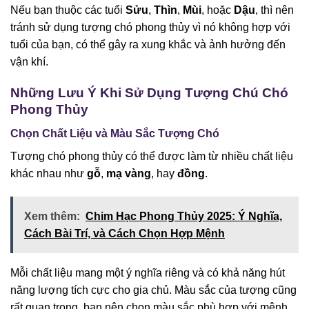
Nếu bạn thuộc các tuổi
Sửu
,
Thìn
,
Mùi
, hoặc
Dậu
, thì nên
tránh sử dụng tượng chó phong thủy vì nó không hợp với
tuổi của bạn, có thể gây ra xung khắc và ảnh hưởng đến
vận khí.
Những Lưu Ý Khi Sử Dụng Tượng Chú Chó
Phong Thủy
Chọn Chất Liệu và Màu Sắc Tượng Chó
Tượng chó phong thủy có thể được làm từ nhiều chất liệu
khác nhau như
gỗ
,
mạ vàng
, hay
đồng
.
Xem thêm:
Chim Hạc Phong Thủy 2025: Ý Nghĩa,
Cách Bài Trí, và Cách Chọn Hợp Mệnh
Mỗi chất liệu mang một ý nghĩa riêng và có khả năng hút
năng lượng tích cực cho gia chủ. Màu sắc của tượng cũng
rất quan trọng, bạn nên chọn màu sắc phù hợp với mệnh