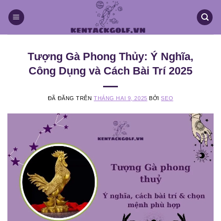
Chuyển
đến
nội
dung
Tượng Gà Phong Thủy: Ý Nghĩa,
Công Dụng và Cách Bài Trí 2025
ĐÃ ĐĂNG TRÊN
THÁNG HAI 9, 2025
BỞI
SEO