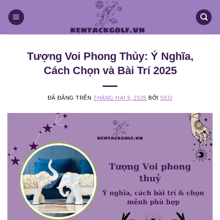
Chuyển
đến
nội
dung
Tượng Voi Phong Thủy: Ý Nghĩa,
Cách Chọn và Bài Trí 2025
ĐÃ ĐĂNG TRÊN
THÁNG HAI 9, 2025
BỞI
SEO