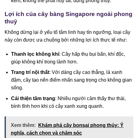
kém, không thể phát huy tác dụng phong thuỷ.
Lợi ích của cây bàng Singapore ngoài phong
thuỷ
Không dừng lại ở yếu tố tâm linh hay tín ngưỡng, loại cây
này còn được ưa chuộng bởi những lợi ích thực tế như:
Thanh lọc không khí
: Cây hấp thụ bụi bẩn, khí độc,
giúp không khí trong lành hơn.
Trang trí nội thất
: Với dáng cây cao thẳng, lá xanh
đậm, cây tạo nên điểm nhấn sang trọng cho không gian
sống.
Cải thiện tâm trạng
: Nhiều người cảm thấy thư thái,
bình tĩnh hơn khi có cây xanh xung quanh.
Xem thêm:
Khám phá cây bonsai phong thủy: Ý
nghĩa, cách chọn và chăm sóc