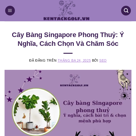
Chuyển
đến
nội
dung
Cây Bàng Singapore Phong Thuỷ: Ý
Nghĩa, Cách Chọn Và Chăm Sóc
ĐÃ ĐĂNG TRÊN
THÁNG BA 24, 2025
BỞI
SEO