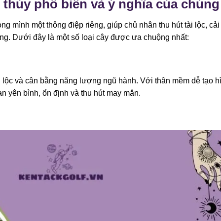
 thủy phổ biến và ý nghĩa của chúng
g mình một thông điệp riêng, giúp chủ nhân thu hút tài lộc, cải
ng. Dưới đây là một số loại cây được ưa chuộng nhất:
i lộc và cân bằng năng lượng ngũ hành. Với thân mềm dễ tạo h
an yên bình, ổn định và thu hút may mắn.