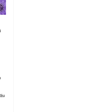
i
.
n
dịu