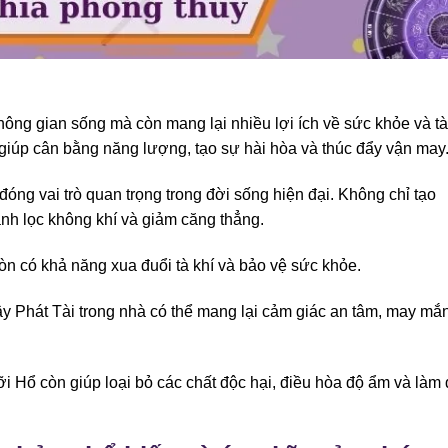
ông gian sống mà còn mang lại nhiều lợi ích về sức khỏe và tà
h giúp cân bằng năng lượng, tạo sự hài hòa và thúc đẩy vận may
óng vai trò quan trọng trong đời sống hiện đại. Không chỉ tạo
nh lọc không khí và giảm căng thẳng.
òn có khả năng xua đuổi tà khí và bảo vệ sức khỏe.
y Phát Tài trong nhà có thể mang lại cảm giác an tâm, may mắ
i Hổ còn giúp loại bỏ các chất độc hại, điều hòa độ ẩm và làm 