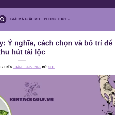
GIẢI MÃ GIẤC MƠ
PHONG THỦY
: Ý nghĩa, cách chọn và bố trí để
thu hút tài lộc
NG TRÊN
THÁNG BA 22, 2025
BỞI
SEO