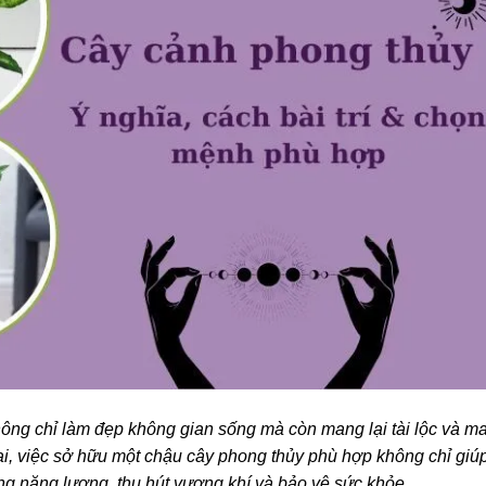
ông chỉ làm đẹp không gian sống mà còn mang lại tài lộc và m
i, việc sở hữu một chậu cây phong thủy phù hợp không chỉ giú
ng năng lượng, thu hút vượng khí và bảo vệ sức khỏe.