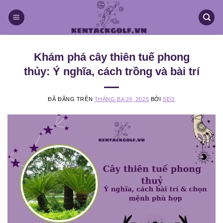
Chuyển
đến
nội
dung
Khám phá cây thiên tuế phong
thủy: Ý nghĩa, cách trồng và bài trí
ĐÃ ĐĂNG TRÊN
THÁNG BA 24, 2025
BỞI
SEO