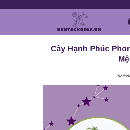
Chuyển
đến
nội
dung
Cây Hạnh Phúc Phon
Mệ
ĐÃ ĐĂ