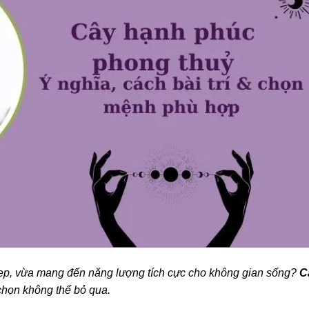
đẹp, vừa mang đến năng lượng tích cực cho không gian sống?
C
chọn không thể bỏ qua.