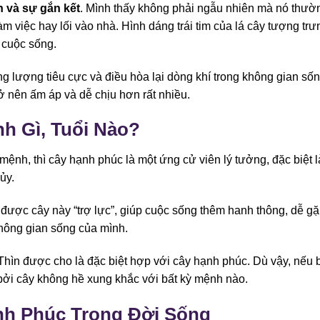
 và sự gắn kết
. Mình thấy không phải ngẫu nhiên mà nó thườ
m việc hay lối vào nhà. Hình dáng trái tim của lá cây tượng trư
g cuộc sống.
 lượng tiêu cực và điều hòa lại dòng khí trong không gian sốn
ở nên ấm áp và dễ chịu hơn rất nhiều.
h Gì, Tuổi Nào?
nh, thì cây hạnh phúc là một ứng cử viên lý tưởng, đặc biệt l
ủy.
ược cây này “trợ lực”, giúp cuộc sống thêm hanh thông, dễ g
hông gian sống của mình.
Thìn được cho là đặc biệt hợp với cây hạnh phúc. Dù vậy, nếu 
bởi cây không hề xung khắc với bất kỳ mệnh nào.
h Phúc Trong Đời Sống