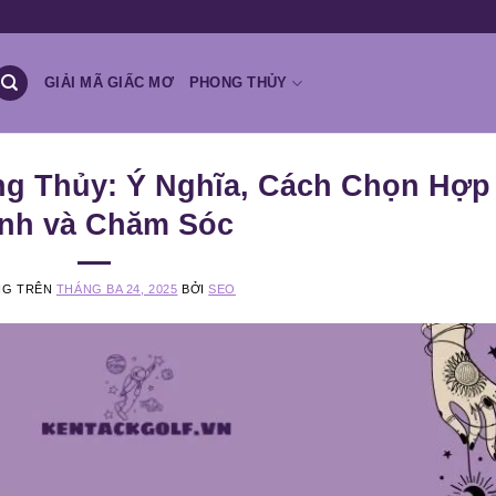
GIẢI MÃ GIẤC MƠ
PHONG THỦY
g Thủy: Ý Nghĩa, Cách Chọn Hợp
nh và Chăm Sóc
NG TRÊN
THÁNG BA 24, 2025
BỞI
SEO