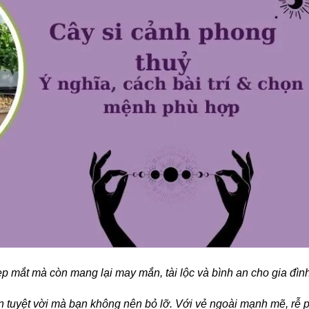
ẹp mắt mà còn mang lại may mắn, tài lộc và bình an cho gia đìn
n tuyệt vời mà bạn không nên bỏ lỡ. Với vẻ ngoài mạnh mẽ, rễ 