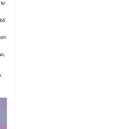
 tự
 bộ
họn
an,
.