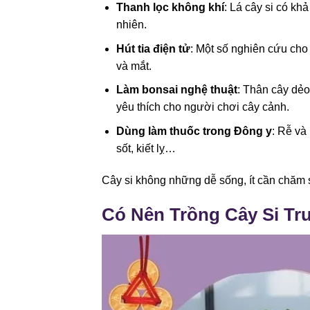
Thanh lọc không khí
: Lá cây si có kh
nhiên.
Hút tia điện tử
: Một số nghiên cứu cho 
và mắt.
Làm bonsai nghệ thuật
: Thân cây dẻo
yêu thích cho người chơi cây cảnh.
Dùng làm thuốc trong Đông y
: Rễ và
sốt, kiết lỵ…
Cây si không những dễ sống, ít cần chăm
Có Nên Trồng Cây Si T