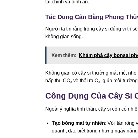
tài chính và bình an.
Tác Dụng Cân Bằng Phong Thủ
Người ta tin rằng trồng cây si đúng vị trí 
không gian sống.
Xem thêm:
Khám phá cây bonsai pho
Không gian có cây si thường mát mẻ, nhẹ n
hấp thụ CO₂ và thải ra O₂, giúp môi trường
Công Dụng Của Cây Si 
Ngoài ý nghĩa tinh thần, cây si còn có nhiề
Tạo bóng mát tự nhiên
: Với tán rộng 
quanh, đặc biệt trong những ngày nắng