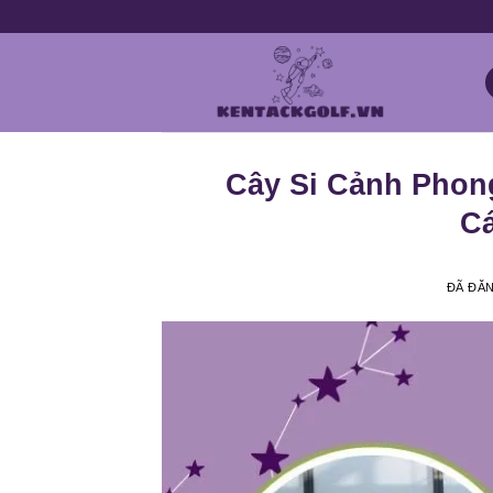
Chuyển
đến
nội
dung
Cây Si Cảnh Phon
C
ĐÃ ĐĂ