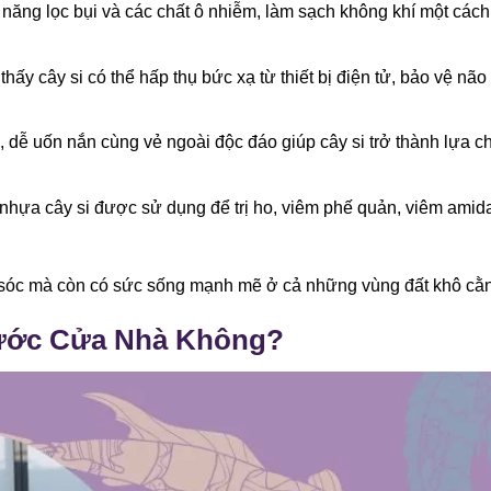
ả năng lọc bụi và các chất ô nhiễm, làm sạch không khí một cách
thấy cây si có thể hấp thụ bức xạ từ thiết bị điện tử, bảo vệ não
, dễ uốn nắn cùng vẻ ngoài độc đáo giúp cây si trở thành lựa c
 nhựa cây si được sử dụng để trị ho, viêm phế quản, viêm amid
 sóc mà còn có sức sống mạnh mẽ ở cả những vùng đất khô cằn
rước Cửa Nhà Không?