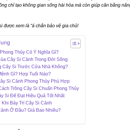
hông chỉ tạo không gian sống hài hòa mà còn giúp cân bằng năn
i được xem là “á chắn bảo vệ gia chủ!
dung
 Phong Thủy Có Ý Nghĩa Gì?
ủa Cây Si Cảnh Trong Đời Sống
g Cây Si Trước Cửa Nhà Không?
Mệnh Gì? Hợp Tuổi Nào?
ây Si Cảnh Phong Thủy Phù Hợp
ách Trồng Cây Si Chuẩn Phong Thủy
 Si Để Đạt Hiệu Quả Tốt Nhất
Khi Bày Trí Cây Si Cảnh
Cảnh Ở Đâu? Giá Bao Nhiêu?