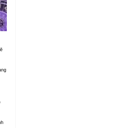
mẽ
ang
ễ
nh