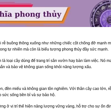
với rễ buông thõng xuống như những chiếc cột chống đỡ mạnh 
rong tự nhiên mà còn là biểu tượng phong thủy đầy sức mạnh.
là loại cây dùng để trang trí sân vườn hay bàn làm việc. Nó m
 mắn và bảo vệ không gian sống khỏi năng lượng xấu.
h
ền, đền miếu và không gian tôn nghiêm. Với thân cây cao lớn, r
o sức sống bền bỉ và sự bảo hộ.
ng ở vị trí thể hiện năng lượng vững vàng, hỗ trợ cho sự ổn đị