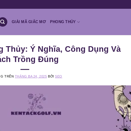
GIẢI MÃ GIẤC MƠ
PHONG THỦY
g Thủy: Ý Nghĩa, Công Dụng Và
ách Trồng Đúng
NG TRÊN
THÁNG BA 24, 2025
BỞI
SEO