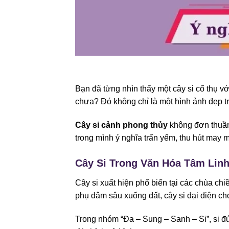
Bạn đã từng nhìn thấy một cây si cổ thụ 
chưa? Đó không chỉ là một hình ảnh đẹp t
Cây si cảnh phong thủy
không đơn thuần 
trong mình ý nghĩa trấn yểm, thu hút may
Cây Si Trong Văn Hóa Tâm Lin
Cây si xuất hiện phổ biến tại các chùa chi
phụ đâm sâu xuống đất, cây si đại diện ch
Trong nhóm “Đa – Sung – Sanh – Si”, si đứ