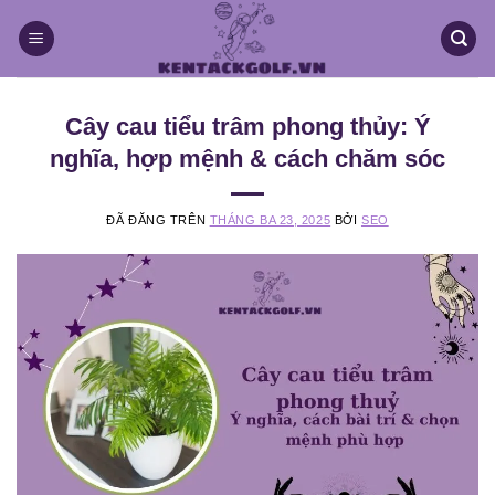
Chuyển
đến
nội
dung
Cây cau tiểu trâm phong thủy: Ý
nghĩa, hợp mệnh & cách chăm sóc
ĐÃ ĐĂNG TRÊN
THÁNG BA 23, 2025
BỞI
SEO