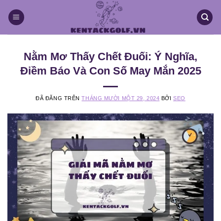
Chuyển
đến
nội
dung
Nằm Mơ Thấy Chết Đuối: Ý Nghĩa,
Điềm Báo Và Con Số May Mắn 2025
ĐÃ ĐĂNG TRÊN
THÁNG MƯỜI MỘT 29, 2024
BỞI
SEO