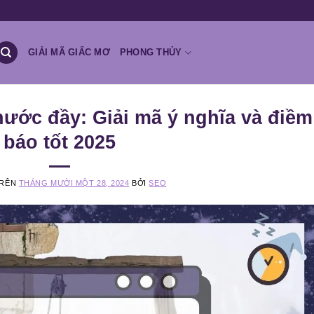
GIẢI MÃ GIẤC MƠ
PHONG THỦY
ước đầy: Giải mã ý nghĩa và điềm
báo tốt 2025
TRÊN
THÁNG MƯỜI MỘT 28, 2024
BỞI
SEO