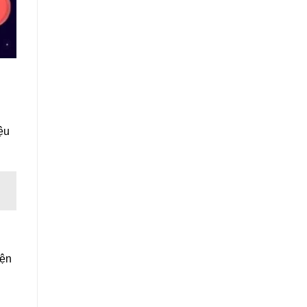
ệu
iện