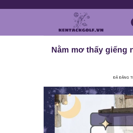
Chuyển
đến
nội
dung
Nằm mơ thấy giếng n
ĐÃ ĐĂNG 