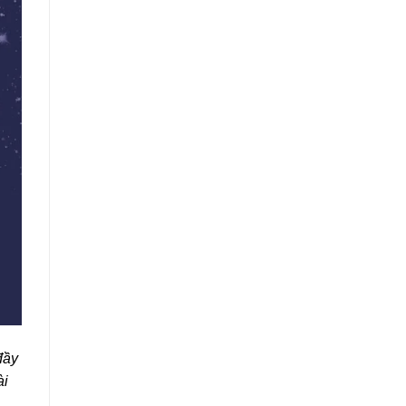
đầy
ài