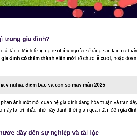
ì trong gia đình?
n tốt lành. Mình từng nghe nhiều người kể rằng sau khi mơ thấ
ư
gia đình có thêm thành viên mới
, tổ chức lễ cưới, hoặc đoàn
mã ý nghĩa, điềm báo và con số may mắn 2025
phản ánh một mối quan hệ gia đình đang hòa thuận và tràn đầ
 này là lời nhắc nhở hãy dành thời gian quan tâm đến gia đìn
ước đầy đến sự nghiệp và tài lộc