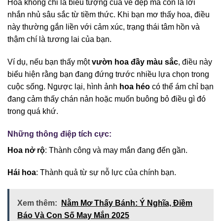
Hoa không chỉ là biểu tượng của vẻ đẹp mà còn là lời
nhắn nhủ sâu sắc từ tiềm thức. Khi bạn mơ thấy hoa, điều
này thường gắn liền với cảm xúc, trạng thái tâm hồn và
thậm chí là tương lai của bạn.
Ví dụ, nếu bạn thấy một
vườn hoa đầy màu sắc
, điều này
biểu hiện rằng bạn đang đứng trước nhiều lựa chọn trong
cuộc sống. Ngược lại, hình ảnh
hoa héo
có thể ám chỉ bạn
đang cảm thấy chán nản hoặc muốn buông bỏ điều gì đó
trong quá khứ.
Những thông điệp tích cực:
Hoa nở rộ
: Thành công và may mắn đang đến gần.
Hái hoa
: Thành quả từ sự nỗ lực của chính bạn.
Xem thêm:
Nằm Mơ Thấy Bánh: Ý Nghĩa, Điềm
Báo Và Con Số May Mắn 2025