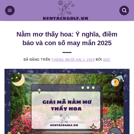
Chuyển
đến
nội
dung
Nằm mơ thấy hoa: Ý nghĩa, điềm
báo và con số may mắn 2025
ĐÃ ĐĂNG TRÊN
THÁNG MƯỜI HAI 1, 2024
BỞI
SEO