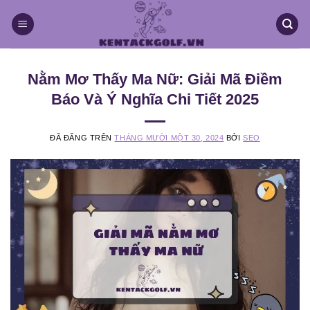
Chuyển
đến
nội
dung
Nằm Mơ Thấy Ma Nữ: Giải Mã Điềm
Báo Và Ý Nghĩa Chi Tiết 2025
ĐÃ ĐĂNG TRÊN
THÁNG MƯỜI MỘT 30, 2024
BỞI
SEO