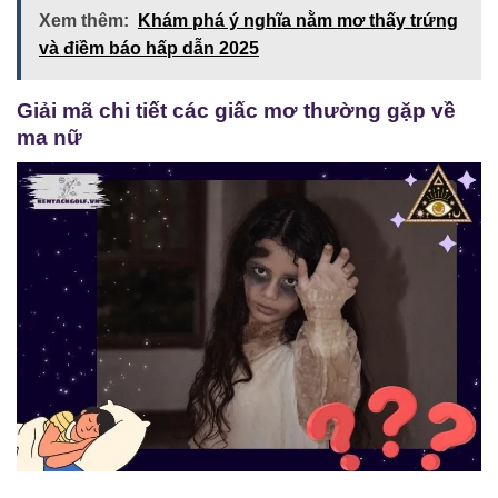
Xem thêm:
Khám phá ý nghĩa nằm mơ thấy trứng
và điềm báo hấp dẫn 2025
Giải mã chi tiết các giấc mơ thường gặp về
ma nữ