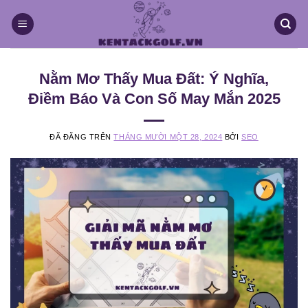
Chuyển
đến
nội
dung
Nằm Mơ Thấy Mua Đất: Ý Nghĩa,
Điềm Báo Và Con Số May Mắn 2025
ĐÃ ĐĂNG TRÊN
THÁNG MƯỜI MỘT 28, 2024
BỞI
SEO