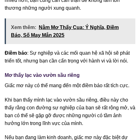
nhiều hơn, bạn cũng cần cẩn thận để không làm tổn
thương những người xung quanh.
Xem thêm:
Nằm Mơ Thấy Cua: Ý Nghĩa, Điềm
Báo, Số May Mắn 2025
Điềm báo
: Sự nghiệp và các mối quan hệ xã hội sẽ phát
triển tốt, nhưng bạn cần cẩn trọng với hành vi và lời nói.
Mơ thấy lạc vào vườn sầu riêng
Giấc mơ này có thể mang đến một điềm báo rất tích cực.
Khi bạn thấy mình lạc vào vườn sầu riêng, điều này cho
thấy rằng con đường sự nghiệp của bạn sẽ rất rộng mở, và
bạn có thể sẽ gặp gỡ được những người có tầm ảnh
hưởng lớn trong lĩnh vực của mình.
Nếu bạn đang làm kinh doanh, giấc mơ này đặc biệt dự