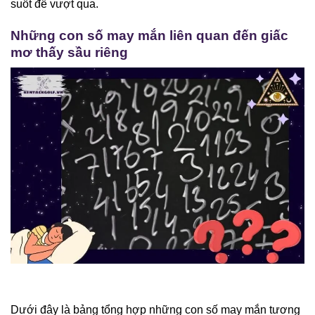
suốt để vượt qua.
Những con số may mắn liên quan đến giấc
mơ thấy sầu riêng
Dưới đây là bảng tổng hợp những con số may mắn tương