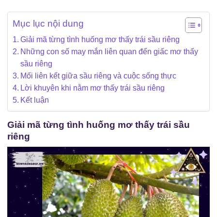
Mục lục nội dung
Giải mã từng tình huống mơ thấy trái sầu riêng
Những con số may mắn liên quan đến giấc mơ thấy
sầu riêng
Mối liên kết giữa sầu riêng và cuộc sống thực
Lời khuyên khi nằm mơ thấy trái sầu riêng
Kết luận
Giải mã từng tình huống mơ thấy trái sầu
riêng