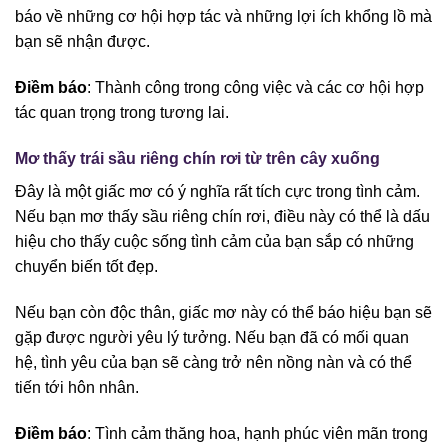
báo về những cơ hội hợp tác và những lợi ích khổng lồ mà
bạn sẽ nhận được.
Điềm báo
: Thành công trong công việc và các cơ hội hợp
tác quan trọng trong tương lai.
Mơ thấy trái sầu riêng chín rơi từ trên cây xuống
Đây là một giấc mơ có ý nghĩa rất tích cực trong tình cảm.
Nếu bạn mơ thấy sầu riêng chín rơi, điều này có thể là dấu
hiệu cho thấy cuộc sống tình cảm của bạn sắp có những
chuyển biến tốt đẹp.
Nếu bạn còn độc thân, giấc mơ này có thể báo hiệu bạn sẽ
gặp được người yêu lý tưởng. Nếu bạn đã có mối quan
hệ, tình yêu của bạn sẽ càng trở nên nồng nàn và có thể
tiến tới hôn nhân.
Điềm báo
: Tình cảm thăng hoa, hạnh phúc viên mãn trong