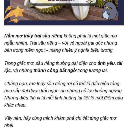
Nằm mơ thấy trái sầu riêng
không phải là một giấc mơ
ngẫu nhiên. Trái sầu riêng – với vẻ ngoài gai góc nhưng
bên trong mềm ngọt – mang nhiều ý nghĩa biểu tượng.
Trong giấc mơ, sầu riêng thường đại diện cho
tình yêu
,
tài
lộc
, và những
thành công bất ngờ
trong tương lai.
Chẳng hạn, mơ thấy sầu riêng rơi có thể là dấu hiệu rằng
bạn sắp đạt được trái ngọt sau những nỗ lực không ngừng.
Nhưng điều thú vị là mỗi tình huống lại tiết lộ một điềm báo
khác nhau.
Vậy nên, hãy cùng mình khám phá chi tiết từng giấc mơ
nhé!