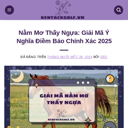
Chuyển
đến
nội
dung
Nằm Mơ Thấy Ngựa: Giải Mã Ý
Nghĩa Điềm Báo Chính Xác 2025
ĐÃ ĐĂNG TRÊN
THÁNG MƯỜI MỘT 28, 2024
BỞI
SEO