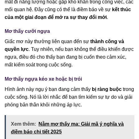
mất đi năng lượng hoặc gặp khó khăn trong công việc, các
mối quan hệ. Đây cũng có thể là điềm báo về sự
kết thúc
của một giai đoạn để mở ra sự thay đổi mới
.
Mơ thấy cưỡi ngựa
Giấc mơ này thường liên quan đến sự
thành công và
quyền lực
. Tuy nhiên, nếu bạn không thể điều khiển được
ngựa, điều đó cho thấy bạn đang bị cuốn theo cảm xúc,
mất kiểm soát trong cuộc sống.
Mơ thấy ngựa kéo xe hoặc bị trói
Hình ảnh này ngụ ý bạn đang cảm thấy
bị ràng buộc
trong
cuộc sống. Nó là lời nhắc để bạn tìm kiếm sự tự do và giải
phóng bản thân khỏi những áp lực.
Xem thêm:
Nằm mơ thấy ma: Giải mã ý nghĩa và
điềm báo chi tiết 2025