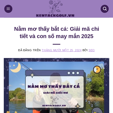
Chuyển
đến
nội
dung
Nằm mơ thấy bắt cá: Giải mã chi
tiết và con số may mắn 2025
ĐÃ ĐĂNG TRÊN
THÁNG MƯỜI MỘT 25, 2024
BỞI
SEO