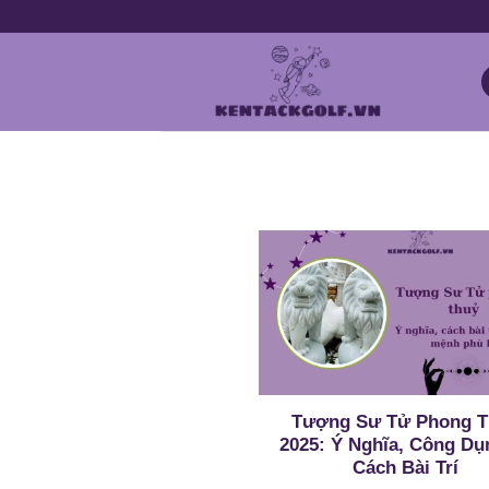
Chuyển
đến
nội
dung
Tượng Sư Tử Phong T
2025: Ý Nghĩa, Công Dụ
Cách Bài Trí