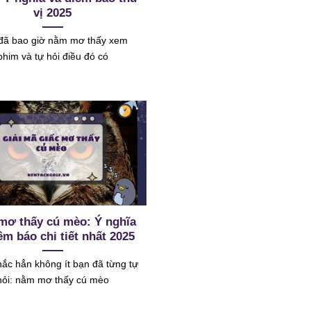
vị 2025
đã bao giờ nằm mơ thấy xem
phim và tự hỏi điều đó có
mơ thấy cú mèo: Ý nghĩa
ềm báo chi tiết nhất 2025
ắc hẳn không ít bạn đã từng tự
hỏi: nằm mơ thấy cú mèo