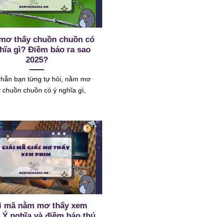
mơ thấy chuồn chuồn có
hĩa gì? Điềm báo ra sao
2025?
hẳn bạn từng tự hỏi, nằm mơ
y chuồn chuồn có ý nghĩa gì,
i mã nằm mơ thấy xem
 Ý nghĩa và điềm báo thú