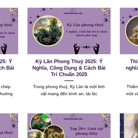
25: Ý
Kỳ Lân Phong Thuỷ 2025: Ý
Th
ch Bài
Nghĩa, Công Dụng & Cách Bài
nghĩ
Trí Chuẩn 2025
á chép
Trong phong thuỷ, Kỳ Lân là một linh
Thiềm
 thường
vật mang đến bình an, tài lộc
một v