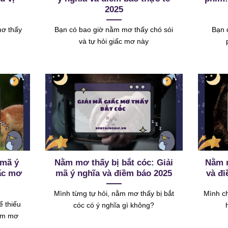
2025
mơ thấy
Bạn có bao giờ nằm mơ thấy chó sói
Bạn 
và tự hỏi giấc mơ này
 mã ý
Nằm mơ thấy bị bắt cóc: Giải
Nằm 
iấc mơ
mã ý nghĩa và điềm báo 2025
và đi
Mình từng tự hỏi, nằm mơ thấy bị bắt
Mình ch
ể thiếu
cóc có ý nghĩa gì không?
Nằm mơ