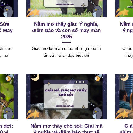
 Sứa
Nằm mơ thấy gấu: Ý nghĩa,
Nằm 
ố May
điềm báo và con số may mắn
ý ng
2025
chỉ đơn
Giấc mơ luôn ẩn chứa những điều bí
Chắc 
n, mà
ẩn và thú vị, đặc biệt khi
thấ
n dơi:
Nằm mơ thấy chó sói: Giải mã
Giả
ú vị
ý nghĩa và điềm báo thực tế
phim: