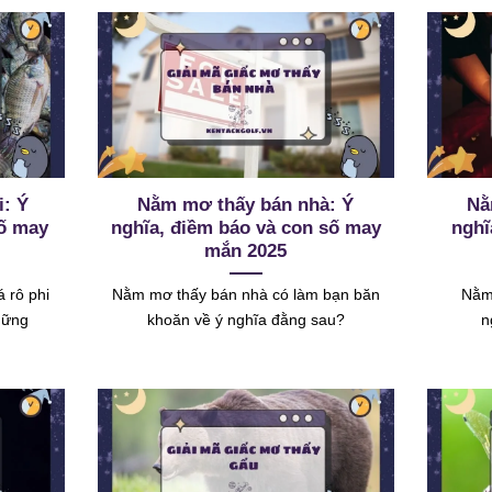
i: Ý
Nằm mơ thấy bán nhà: Ý
Nằ
số may
nghĩa, điềm báo và con số may
nghĩ
mắn 2025
 rô phi
Nằm mơ thấy bán nhà có làm bạn băn
Nằm 
hững
khoăn về ý nghĩa đằng sau?
n